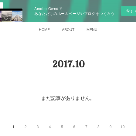
Ameba Owndで
今す
あなただけのホームページやブログをつくろう
HOME
ABOUT
MENU
2017
.
10
まだ記事がありません。
1
2
3
4
5
6
7
8
9
10