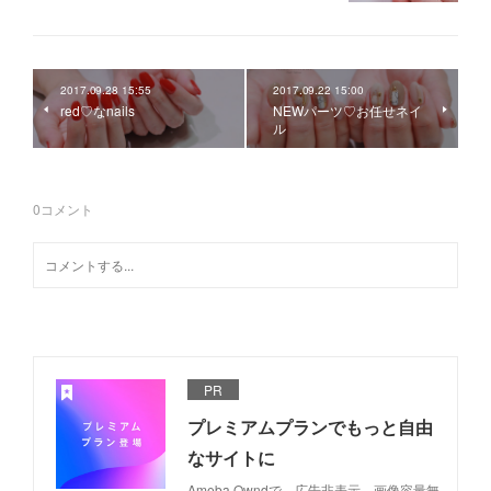
2017.09.28 15:55
2017.09.22 15:00
red♡なnails
NEWパーツ♡お任せネイ
ル
0
コメント
PR
プレミアムプランでもっと自由
なサイトに
Ameba Owndで、広告非表示、画像容量無