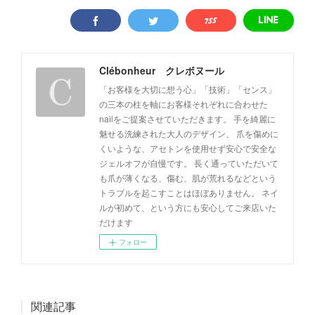
Clébonheur クレボヌール
「お客様を大切に想う心」「技術」「センス」
の三本の柱を軸にお客様それぞれに合わせた
nailをご提案させていただきます。 手を綺麗に
魅せる洗練された大人のデザイン、 爪を傷めに
くいような、アセトンを使用せず安心で安全な
ジェルオフが自慢です。 長く通っていただいて
も爪が薄くなる、傷む、肌が荒れるなどという
トラブルを起こすことはほぼありません。 ネイ
ルが初めて、という方にも安心してご来店いた
だけます
フォロー
関連記事