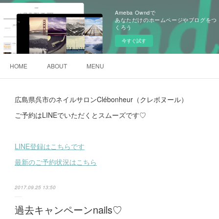
Ameba Owndで
あなただけのホームページやブログをつ
くろう
今すぐ試す
HOME
ABOUT
MENU
広島県呉市のネイルサロンClébonheur（クレボヌール）
ご予約はLINEでいただくとスムーズです♡
LINE登録はこちらです
最新のご予約状況はこちら
2017.09.25 13:50
過去キャンペーンnails♡