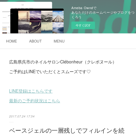
Ameba Owndで
あなただけのホームページやブログをつ
くろう
今すぐ試す
HOME
ABOUT
MENU
広島県呉市のネイルサロンClébonheur（クレボヌール）
ご予約はLINEでいただくとスムーズです♡
LINE登録はこちらです
最新のご予約状況はこちら
2017.07.24 17:54
ベースジェルの一層残しでフィルインを続