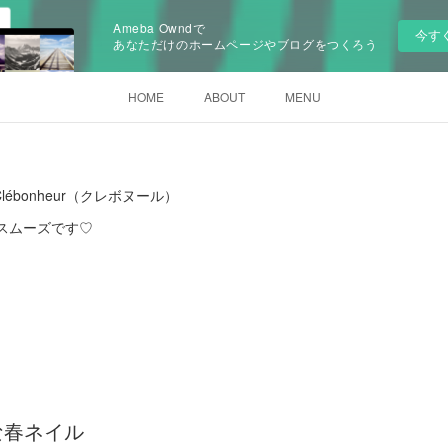
Ameba Owndで
今す
あなただけのホームページやブログをつくろう
HOME
ABOUT
MENU
ébonheur（クレボヌール）
とスムーズです♡
な春ネイル