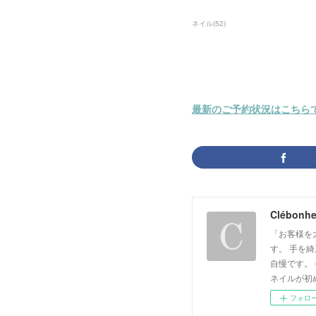
ネイル
(
52
)
最新のご予約状況はこちら
Clébon
「お客様を
す。 手を
自慢です。
ネイルが初
フォロ