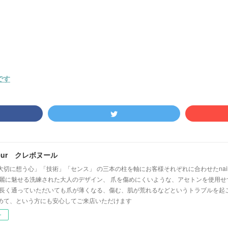
です
heur クレボヌール
大切に想う心」「技術」「センス」 の三本の柱を軸にお客様それぞれに合わせたnai
綺麗に魅せる洗練された大人のデザイン、 爪を傷めにくいような、アセトンを使用
 長く通っていただいても爪が薄くなる、傷む、肌が荒れるなどというトラブルを起
めて、という方にも安心してご来店いただけます
ー