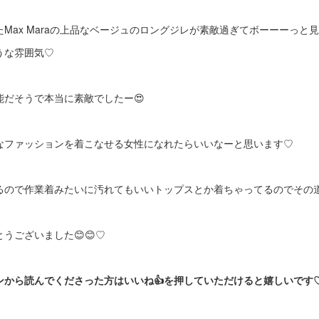
Max Maraの上品なベージュのロングジレが素敵過ぎてボーーーっと
うな雰囲気♡
だそうで本当に素敵でしたー😍
なファッションを着こなせる女性になれたらいいなーと思います♡
るので作業着みたいに汚れてもいいトップスとか着ちゃってるのでその道
うございました😊😊♡
ンから読んでくださった方はいいね👍を押していただけると嬉しいで