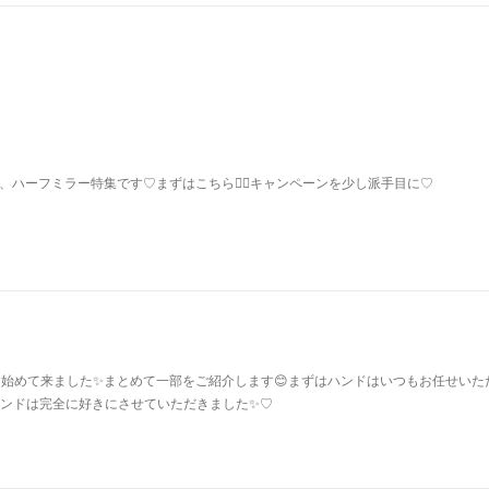
ド、ハーフミラー特集です♡まずはこちら💁‍♀️キャンペーンを少し派手目に♡
が出始めて来ました✨まとめて一部をご紹介します😊まずはハンドはいつもお任せいた
ハンドは完全に好きにさせていただきました✨♡