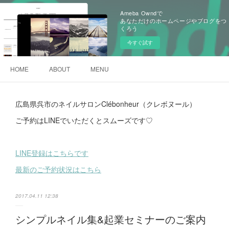
Ameba Owndで
あなただけのホームページやブログをつ
くろう
今すぐ試す
HOME
ABOUT
MENU
広島県呉市のネイルサロンClébonheur（クレボヌール）
ご予約はLINEでいただくとスムーズです♡
LINE登録はこちらです
最新のご予約状況はこちら
2017.04.11 12:38
シンプルネイル集&起業セミナーのご案内