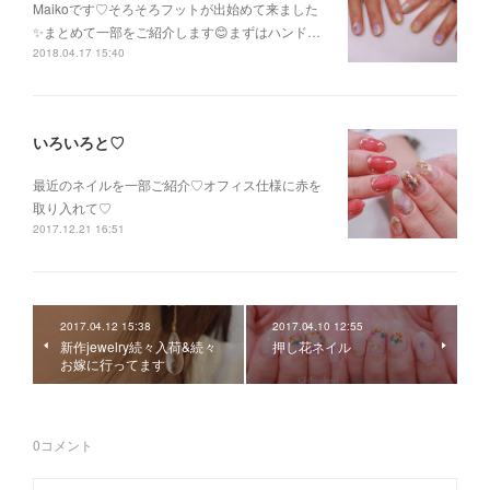
Maikoです♡そろそろフットが出始めて来ました
✨まとめて一部をご紹介します😊まずはハンド…
2018.04.17 15:40
いろいろと♡
最近のネイルを一部ご紹介♡オフィス仕様に赤を
取り入れて♡
2017.12.21 16:51
2017.04.12 15:38
2017.04.10 12:55
新作jewelry続々入荷&続々
押し花ネイル
お嫁に行ってます
0
コメント