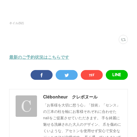
ネイル
(
52
)
最新のご予約状況はこちらです
Clébonheur クレボヌール
「お客様を大切に想う心」「技術」「センス」
の三本の柱を軸にお客様それぞれに合わせた
nailをご提案させていただきます。 手を綺麗に
魅せる洗練された大人のデザイン、 爪を傷めに
くいような、アセトンを使用せず安心で安全な
ジェルオフが自慢です。 長く通っていただいて