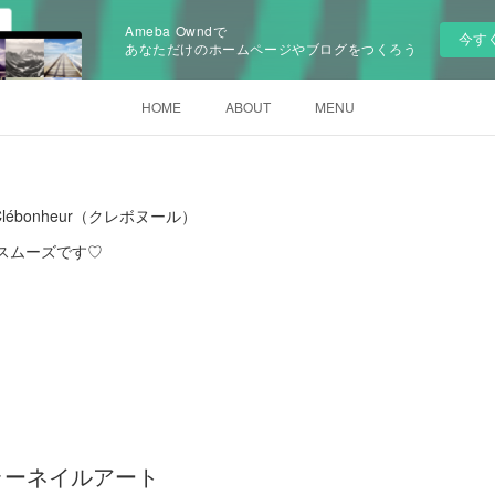
Ameba Owndで
今す
あなただけのホームページやブログをつくろう
HOME
ABOUT
MENU
ébonheur（クレボヌール）
とスムーズです♡
ラーネイルアート