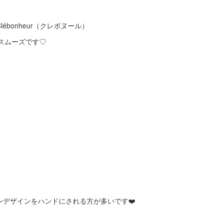
ébonheur（クレボヌール）
とスムーズです♡
ンデザインをハンドにされる方が多いです❤️