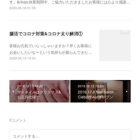
す。&nbsp;休業期間中、ご協力いただきましたお客様には心より感謝…
2020.05.18 01:35
腸活でコロナ対策&コロナ太り解消①
皆様お元気でいらっしゃいますか？早くお客様に
お会いしたいなーという気持ちが膨らんできた…
2020.05.13 15:33
2016.12.17 14:20
2016.12.12 15:53
マイネイルはクリスマス&
2016.12.8 Nail Salon
お正月仕様で
Clébonheurオープン
0
コメント