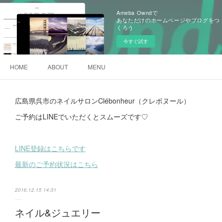
Ameba Owndで
あなただけのホームページやブログをつ
くろう
今すぐ試す
HOME
ABOUT
MENU
広島県呉市のネイルサロンClébonheur（クレボヌール）
ご予約はLINEでいただくとスムーズです♡
LINE登録はこちらです
最新のご予約状況はこちら
2016.12.15 14:31
ネイル&ジュエリー